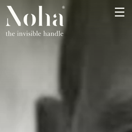
PRODUCTEN
OVER
DEALERS
CONTACT
NL
DE
EN
ES
FR
IT