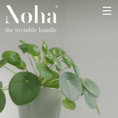
PRODUITS
À PROPOS
DISTRIBUTEURS
CONTACT
FR
DE
EN
ES
IT
NL